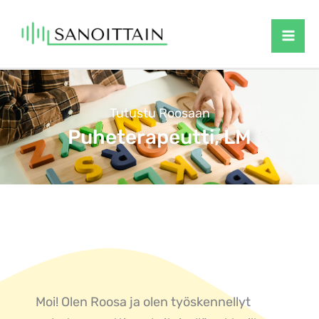
Siirry
sisältöön
Tutustu Roosaan
Puheterapeutti, LM
Moi! Olen Roosa ja olen työskennellyt