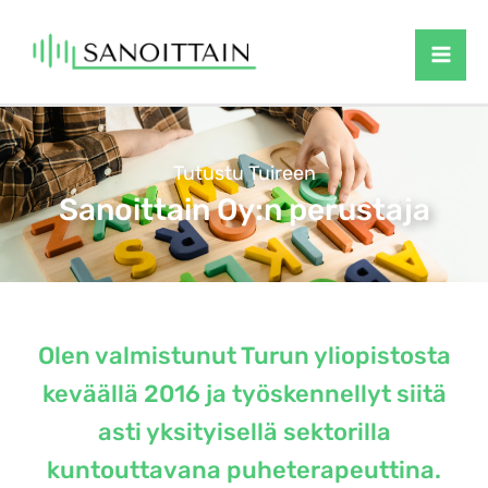
Siirry
sisältöön
Tutustu Tuireen
Sanoittain Oy:n perustaja
Olen valmistunut Turun yliopistosta
keväällä 2016 ja työskennellyt siitä
asti yksityisellä sektorilla
kuntouttavana puheterapeuttina.