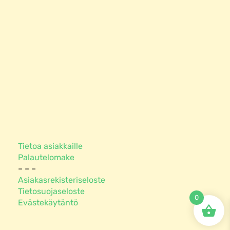
o
g
o
r
k
a
-
m
f
Tietoa asiakkaille
Palautelomake
– – –
Asiakasrekisteriseloste
Tietosuojaseloste
0
Evästekäytäntö