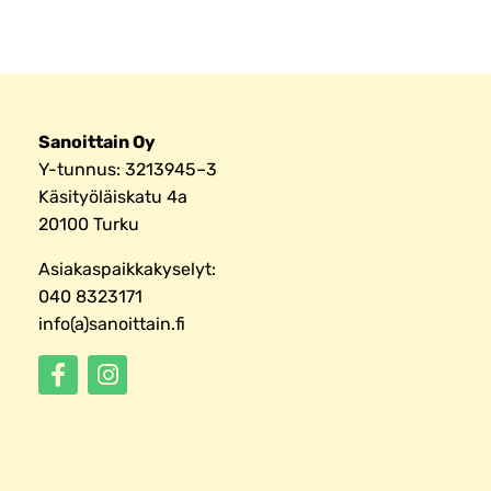
Sanoittain Oy
Y-tunnus: 3213945–3
Käsityöläiskatu 4a
20100 Turku
Asiakaspaikkakyselyt:
040 8323171
info(a)sanoittain.fi
F
I
a
n
c
s
e
t
b
a