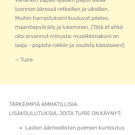
vietänkin vapaa-ajallani paljon aikaa
luonnon ääressä retkeillen ja ulkoillen.
Muihin harrastuksiini kuuluvat pilates,
maantiepyöräily ja lukeminen.
(Tätä et ehkä
olisi arvannut minusta: musiikkimakuni on
laaja – popista rokkiin ja soulista klassiseen!)
— Tuire
TÄRKEIMPIÄ AMMATILLISIA
LISÄKOULUTUKSIA, JOITA TUIRE ON KÄYNYT:
Lasten äänteellisten pulmien kuntoutus