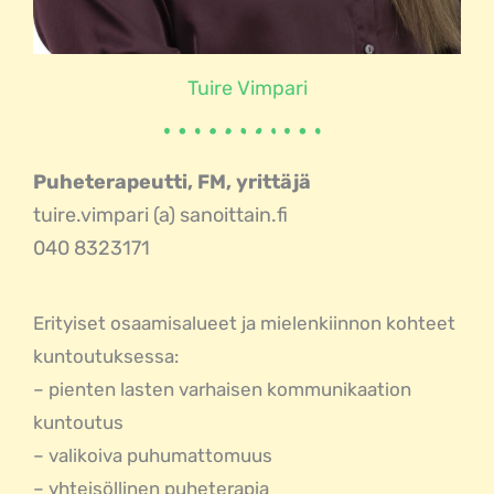
Tuire Vimpari
Puheterapeutti, FM, yrittäjä
tuire.vimpari (a) sanoittain.fi
040 8323171
Erityiset osaamisalueet ja mielenkiinnon kohteet
kuntoutuksessa:
– pienten lasten varhaisen kommunikaation
kuntoutus
– valikoiva puhumattomuus
– yhteisöllinen puheterapia