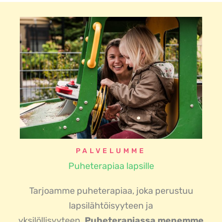
PALVELUMME
Puheterapiaa lapsille
Tarjoamme puheterapiaa, joka perustuu
lapsilähtöisyyteen ja
yksilöllisyyteen.
Puheterapiassa menemme