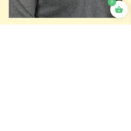
0
Anna Busk
Puheterapeutti, FM
anna.busk (a) sanoittain.fi
045 78372781
Erityiset osaamisalueet ja mielenkiinnon kohteet
kuntoutuksessa:
– vuorovaikutus ja sen haasteet
– varhaisen kommunikaation kuntoutus
– puhetta tukevat ja korvaavat menetelmät