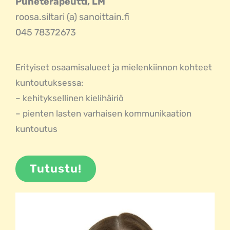
Puheterapeutti, LM
roosa.siltari (a) sanoittain.fi
045 78372673
Erityiset osaamisalueet ja mielenkiinnon kohteet
kuntoutuksessa:
– kehityksellinen kielihäiriö
– pienten lasten varhaisen kommunikaation
kuntoutus
Tutustu!