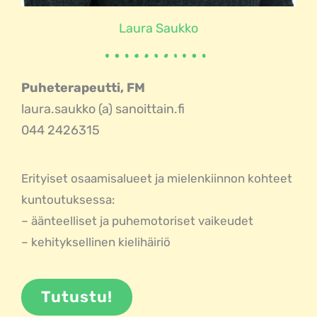
Laura Saukko
Puheterapeutti, FM
laura.saukko (a) sanoittain.fi
044 2426315
Erityiset osaamisalueet ja mielenkiinnon kohteet
kuntoutuksessa:
– äänteelliset ja puhemotoriset vaikeudet
– kehityksellinen kielihäiriö
Tutustu!