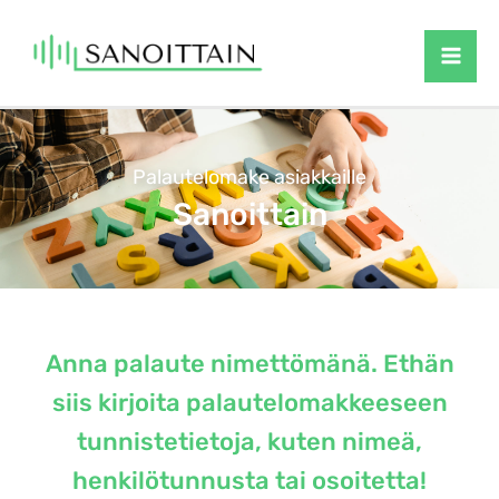
Siirry
sisältöön
Palautelomake asiakkaille
Sanoittain
Anna palaute nimettömänä. Ethän
siis kirjoita palautelomakkeeseen
tunnistetietoja, kuten nimeä,
henkilötunnusta tai osoitetta!