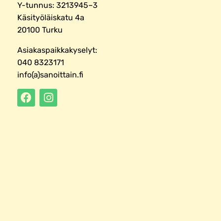
Y-tunnus: 3213945–3
Käsityöläiskatu 4a
20100 Turku
Asiakaspaikkakyselyt:
040 8323171
info(a)sanoittain.fi
F
I
a
n
c
s
e
t
b
a
o
g
o
r
k
a
-
m
f