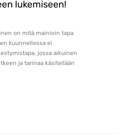
een lukemiseen!
minen on mitä mainioin tapa
nen kuunnellessa ei
hestymistapa, jossa aikuinen
etkeen ja tarinaa käsitellään