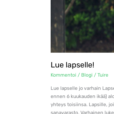
Lue lapselle!
Kommentoi
/
Blogi
/
Tuire
Lue lapselle jo varhain Laps
ennen 6 kuukauden ikää) aloit
yhteys toisiinsa. Lapsille, 
sanavarasto. Varhainen lu