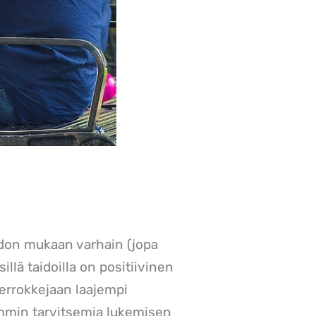
iedon mukaan varhain (jopa
llä taidoilla on positiivinen
verrokkejaan laajempi
min tarvitsemia lukemisen