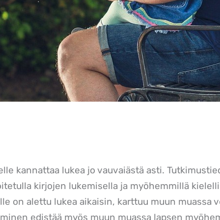
elle kannattaa lukea jo vauvaiästä asti. Tutkimust
etulla kirjojen lukemisella ja myöhemmillä kielellisi
joille on alettu lukea aikaisin, karttuu muun muassa 
keminen edistää myös muun muassa lapsen myöhem