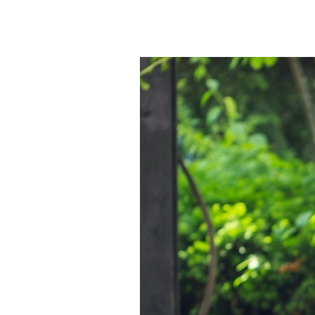
Lue
lapselle!