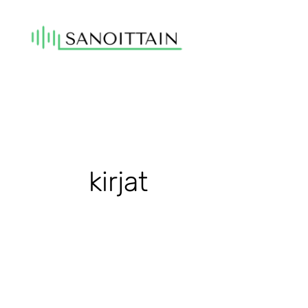
Siirry
sisältöön
kirjat