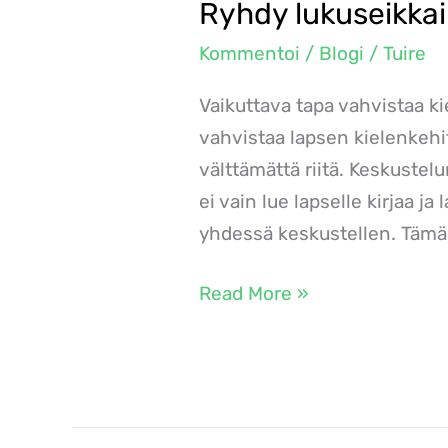
Ryhdy lukuseikkai
Ryhdy
lukuseikkailuun:
Kommentoi
/
Blogi
/
Tuire
Tutustu
Vaikuttava tapa vahvistaa k
keskustelunomaiseen
vahvistaa lapsen kielenkehi
lukemiseen!
välttämättä riitä. Keskuste
ei vain lue lapselle kirjaa ja
yhdessä keskustellen. Tämä 
Read More »